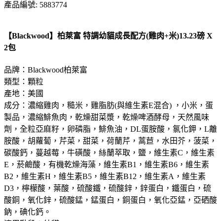
產品編號: 5883774
【Blackwood】柏萊富 特調幼貓成長配方(雞肉+米)13.23磅 X
2包
品牌：Blackwood柏萊富
類型：顆粒
產地：美國
成分：濃縮雞肉，糙米，雞脂肪(與維生素E混合) ，小米，蛋
製品，濃縮鯡魚肉，乾燥甜菜漿，乾燥啤酒酵母，天然風味
劑，全粒亞麻籽，卵磷脂，鯡魚油，DL蛋胺酸，氯化鉀，L離
胺酸，胡蘿蔔，芹菜，甜菜，荷蘭芹，蒿苣，水田芥，菠菜，
碳酸鈣，蔓越莓，牛磺酸，絲蘭萃取，鹽，維生素C，維生素
E，菸鹼酸，有機乾燥海藻，維生素B1，維生素B6，維生素
B2，維生素H，維生素B5，維生素B12，維生素A，維生素
D3，檸檬酸，葉酸，硫酸鐵，硫酸鋅，鋅蛋白，鐵蛋白，硫
酸銅，氧化鋅，硫酸錳，錳蛋白，銅蛋白，氧化亞錳，亞硒酸
鈉，碘化鈣。