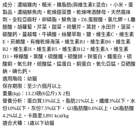
成分：濃縮雞肉，糙米，雞脂肪(與維生素E混合) ，小米，蛋
製品，濃縮鯡魚肉，乾燥甜菜漿，乾燥啤酒酵母，天然風味
劑，全粒亞麻籽，卵磷脂，鯡魚油，DL蛋胺酸，氯化鉀，L離
胺酸，胡蘿蔔，芹菜，甜菜，荷蘭芹，蒿苣，水田芥，菠菜，
碳酸鈣，蔓越莓，牛磺酸，絲蘭萃取，鹽，維生素C，維生素
E，菸鹼酸，有機乾燥海藻，維生素B1，維生素B6，維生素
B2，維生素H，維生素B5，維生素B12，維生素A，維生素
D3，檸檬酸，葉酸，硫酸鐵，硫酸鋅，鋅蛋白，鐵蛋白，硫
酸銅，氧化鋅，硫酸錳，錳蛋白，銅蛋白，氧化亞錳，亞硒酸
鈉，碘化鈣。
適用階段：幼貓
保存期限：至少六個月以上
重量(kg)：13.23磅(6公斤) X 2包
營養分析：蛋白質33%以上，脂肪21%以上，纖維3%以下，水
份10%以下，灰份7.5%以下， Ω3脂肪酸0.6%以上，Ω6脂肪酸
4.2%以上，卡路里3,891 kcal/kg
適合犬種：1歲以下幼貓