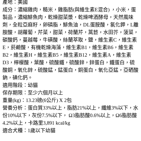
產地：美國
成分：濃縮雞肉，糙米，雞脂肪(與維生素E混合) ，小米，蛋
製品，濃縮鯡魚肉，乾燥甜菜漿，乾燥啤酒酵母，天然風味
劑，全粒亞麻籽，卵磷脂，鯡魚油，DL蛋胺酸，氯化鉀，L離
胺酸，胡蘿蔔，芹菜，甜菜，荷蘭芹，蒿苣，水田芥，菠菜，
碳酸鈣，蔓越莓，牛磺酸，絲蘭萃取，鹽，維生素C，維生素
E，菸鹼酸，有機乾燥海藻，維生素B1，維生素B6，維生素
B2，維生素H，維生素B5，維生素B12，維生素A，維生素
D3，檸檬酸，葉酸，硫酸鐵，硫酸鋅，鋅蛋白，鐵蛋白，硫
酸銅，氧化鋅，硫酸錳，錳蛋白，銅蛋白，氧化亞錳，亞硒酸
鈉，碘化鈣。
適用階段：幼貓
保存期限：至少六個月以上
重量(kg)：13.23磅(6公斤) X 2包
營養分析：蛋白質33%以上，脂肪21%以上，纖維3%以下，水
份10%以下，灰份7.5%以下， Ω3脂肪酸0.6%以上，Ω6脂肪酸
4.2%以上，卡路里3,891 kcal/kg
適合犬種：1歲以下幼貓