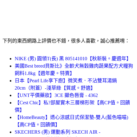
下列的東西網路上評價也不錯，很多人喜歡，誠心推薦唷：
NIKE (男) 圓領T(長) 黑 805141010【秋新裝。慶週年】
美國Best breed貝斯比》全齡犬無穀雞肉蔬果配方犬糧狗
飼料1.8kg【週年慶。特賣】
日本【Pearl Life享下廚】微笑煮．不沾雙耳湯鍋
20cm（附蓋）-淺草綠【質感。舒適】
【UNT平價藥妝】3CE 顯色唇膏 - 4362
【Cest Chic】私?部屋實木三層梯形架【高CP值。回饋
價】
【HomeBeauty】透心涼感日式保潔墊-雙人(藍色喵喵)
【高CP值。回饋價】
SKECHERS (男) 運動系列 SKECH AIR -