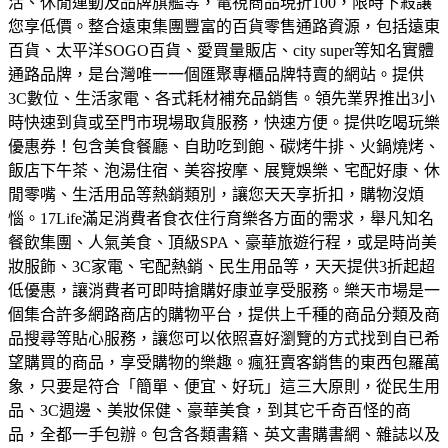
活、休閒運動及品牌旗艦等，電視商品現折100，限時下殺讓
您享低價。
整合遠東集團豐富的百貨零售通路資源，包括遠東
百貨、太平洋SOGO百貨、愛買量販店、city super等知名實體
通路品牌，是台灣唯一一個匯聚專櫃品牌特賣的網站。
提供
3C數位、生活家電、各式耗材補充品銷售。領先業界推出3小
時快速到貨或至門市現場取貨服務，快速方便。
提供吃喝玩樂
優惠券！包含美食餐廳、自助吃到飽、碳烤牛排、火鍋燒烤、
飯店下午茶、泡湯住宿、美容按摩、展覽娛樂、宅配好康、休
閒零嘴、生活用品等熱銷類別，讓您天天享折扣，購物沒煩
惱。
17Life滿足消費者食衣住行育樂各方面的需求，舉凡知名
餐飲集團、人氣美食、頂級SPA、豪華旅遊行程，或是時尚美
妝服飾、3C家電、宅配熱銷、民生用品等，天天提供3折起超
低優惠，讓消費者可即時搶購好康並享受服務。
樂天市場是一
個集合許多網路商店的購物平台，提供上千種的商品分類及商
品搜尋等貼心服務，讓您可以依照喜好瀏覽的方式找到自已希
望購買的商品，享受購物的樂趣。
瘋狂賣客銷售的東西包羅萬
象，只要是符合「簡單、便宜、好玩」這三大原則，從民生用
品、3C週邊、美妝保健、豪華美食，到其它千奇百怪的商
品，全都一手包辦。
包含各類書籍、英文書購書網、雜誌以及