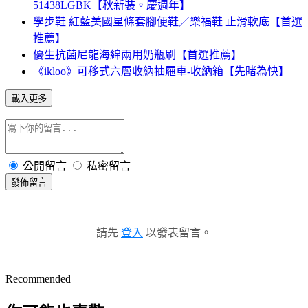
51438LGBK【秋新裝。慶週年】
學步鞋 紅藍美國星條套腳便鞋／樂福鞋 止滑軟底【首選
推薦】
優生抗菌尼龍海綿兩用奶瓶刷【首選推薦】
《ikloo》可移式六層收納抽屜車-收納箱【先睹為快】
載入更多
公開留言
私密留言
發佈留言
請先
登入
以發表留言。
Recommended