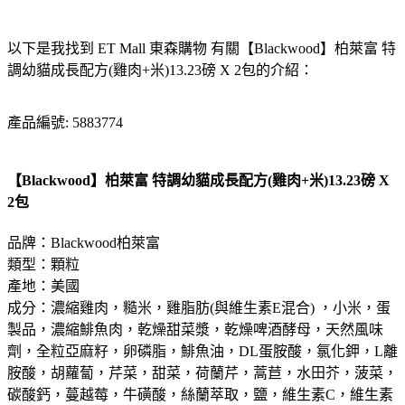
以下是我找到 ET Mall 東森購物 有關【Blackwood】柏萊富 特
調幼貓成長配方(雞肉+米)13.23磅 X 2包的介紹：
產品編號: 5883774
【Blackwood】柏萊富 特調幼貓成長配方(雞肉+米)13.23磅 X
2包
品牌：Blackwood柏萊富
類型：顆粒
產地：美國
成分：濃縮雞肉，糙米，雞脂肪(與維生素E混合) ，小米，蛋
製品，濃縮鯡魚肉，乾燥甜菜漿，乾燥啤酒酵母，天然風味
劑，全粒亞麻籽，卵磷脂，鯡魚油，DL蛋胺酸，氯化鉀，L離
胺酸，胡蘿蔔，芹菜，甜菜，荷蘭芹，蒿苣，水田芥，菠菜，
碳酸鈣，蔓越莓，牛磺酸，絲蘭萃取，鹽，維生素C，維生素