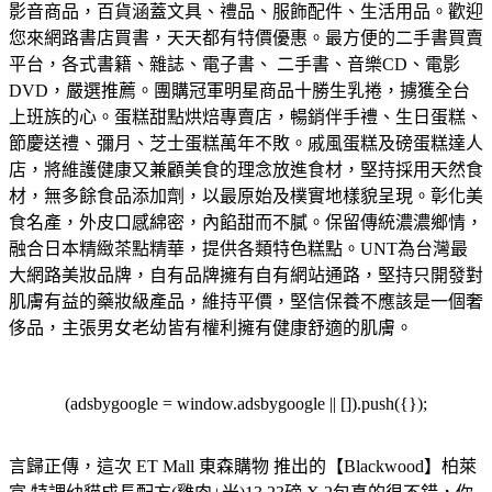
影音商品，百貨涵蓋文具、禮品、服飾配件、生活用品。歡迎
您來網路書店買書，天天都有特價優惠。
最方便的二手書買賣
平台，各式書籍、雜誌、電子書、 二手書、音樂CD、電影
DVD，嚴選推薦。
團購冠軍明星商品十勝生乳捲，擄獲全台
上班族的心。蛋糕甜點烘焙專賣店，暢銷伴手禮、生日蛋糕、
節慶送禮、彌月、芝士蛋糕萬年不敗。
戚風蛋糕及磅蛋糕達人
店，將維護健康又兼顧美食的理念放進食材，堅持採用天然食
材，無多餘食品添加劑，以最原始及樸實地樣貌呈現。
彰化美
食名產，外皮口感綿密，內餡甜而不膩。保留傳統濃濃鄉情，
融合日本精緻茶點精華，提供各類特色糕點。
UNT為台灣最
大網路美妝品牌，自有品牌擁有自有網站通路，堅持只開發對
肌膚有益的藥妝級產品，維持平價，堅信保養不應該是一個奢
侈品，主張男女老幼皆有權利擁有健康舒適的肌膚。
(adsbygoogle = window.adsbygoogle || []).push({});
言歸正傳，這次 ET Mall 東森購物 推出的【Blackwood】柏萊