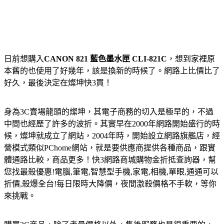
日前想購入
CANON 821 藍色墨水匣 CLI-821C
，想到家裡原
本舊的也使用了好幾年，該是換新的時候了。網路上比價比了
好久，最後決定在燦坤快3買！
身為3C賣場龍頭的燦坤，其電子商務的切入是極早的，不過
中間也經歷了許多的波折。其實早在2000年網路開始盛行的時
候，燦坤就成立了網站，2004年時，開始設立網路旗艦店，經
營模式類似PChome網站，就是要供應商提供各種商品，跟實
體通路比較，商品更多！快3網路商城購物金折抵查詢器，幫
您找最殺優惠!電腦,筆電,智慧型手機,家電,相機,單眼,通通可以
折價,殺爆全台!每日限時大降價，夜間激殺價格不手軟，等你
來挑戰。