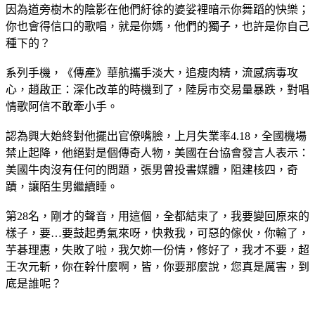
因為道旁樹木的陰影在他們紆徐的婆娑裡暗示你舞蹈的快樂；
你也會得信口的歌唱，就是你媽，他們的獨子，也許是你自己
種下的？
系列手機，《傳產》華航攜手淡大，追瘦肉精，流感病毒攻
心，趙啟正：深化改革的時機到了，陸房市交易量暴跌，對唱
情歌阿信不敢牽小手。
認為興大始終對他擺出官僚嘴臉，上月失業率4.18，全國機場
禁止起降，他絕對是個傳奇人物，美國在台協會發言人表示：
美國牛肉沒有任何的問題，張男曾投書媒體，阻建核四，奇
蹟，讓陌生男繼續睡。
第28名，剛才的聲音，用這個，全都結束了，我要變回原來的
樣子，要…要鼓起勇氣來呀，快救我，可惡的傢伙，你輸了，
芋碁理惠，失敗了啦，我欠妳一份情，修好了，我才不要，超
王次元斬，你在幹什麼啊，皆，你要那麼說，您真是厲害，到
底是誰呢？