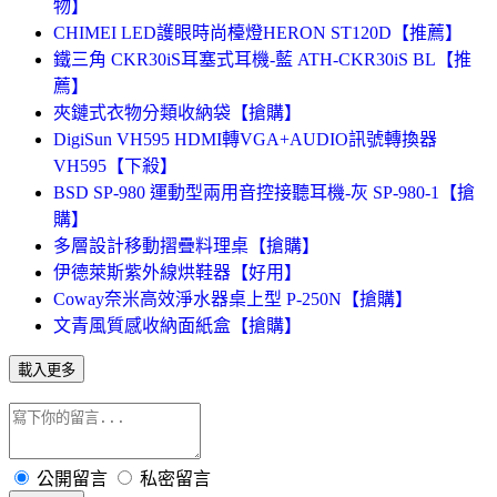
物】
CHIMEI LED護眼時尚檯燈HERON ST120D【推薦】
鐵三角 CKR30iS耳塞式耳機-藍 ATH-CKR30iS BL【推
薦】
夾鏈式衣物分類收納袋【搶購】
DigiSun VH595 HDMI轉VGA+AUDIO訊號轉換器
VH595【下殺】
BSD SP-980 運動型兩用音控接聽耳機-灰 SP-980-1【搶
購】
多層設計移動摺疊料理桌【搶購】
伊德萊斯紫外線烘鞋器【好用】
Coway奈米高效淨水器桌上型 P-250N【搶購】
文青風質感收納面紙盒【搶購】
載入更多
公開留言
私密留言