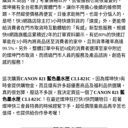
購買3C商品，除了考量價格以外，售後服務也是很重要的，
燦坤擁有全台密集的實體門市，讓你不用擔心後續的維修問
題，不然縱使價格再便宜，日後求助無門，也是十分惱人的，
是吧！快3網路店除主打3小時快速到貨的「速度」外，更能帶
給消費者在門市取貨時互動體驗的「有感」新型態服務。根據
快8網路旗艦店累積近2年的訂單資料顯示，有近80%的快速訂
單能在3小時內將商品送至消費者的家中，且到貨準確率高達
99.5%。另外，整體訂單中有近6成的消費者選擇至家中附近
的燦坤門市取貨，而透過門市人員的服務及產品諮詢，創造有
感的服務！
這次購買
CANON 821 藍色墨水匣 CLI-821C
，因為燦坤快3有
時會提供購物金，而且還有許多超優惠商品及福利品供選購，
真的很划算，廢話不多說，我決定買這一個了
CANON 821 藍
色墨水匣 CLI-821C
！在最近燦坤狂打快3快閃購物日，趁著
燦坤快三會員特典的時候趕緊下手，超低價限量商品再辛苦也
值得，也提供給你作參考喔！